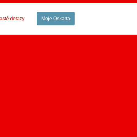
asté dotazy
Moje Oskarta