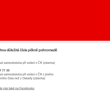
hna důležitá čísla pěkně pohromadě
vá samoobsluha při volání v ČR (zdarma)
7 77 30
vá samoobsluha při volání v ČR z jiného
nního čísla než z Oskarty (zdarma)
te nás také na Facebooku