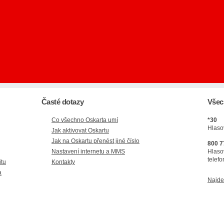
Časté dotazy
Všec
Co všechno Oskarta umí
*30
Hlaso
Jak aktivovat Oskartu
Jak na Oskartu přenést jiné číslo
800 7
Nastavení internetu a MMS
Hlaso
telefo
itu
Kontakty
a
Najde